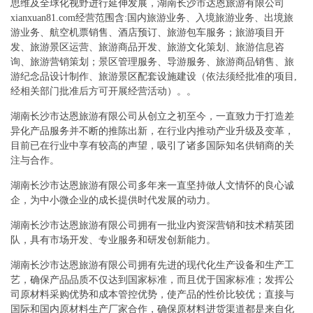
思维及全球化视野进行延伸发展，湖南长沙市达恩旅游有限公司
xianxuan81.com经营范围含:国内旅游业务、入境旅游业务、出境旅
游业务、航空机票销售、酒店预订、旅游包车服务；旅游项目开
发、旅游景区运营、旅游商品开发、旅游文化策划、旅游信息咨
询、旅游营销策划；景区管理服务、导游服务、旅游商品销售、旅
游纪念品设计制作、旅游景区配套设施建设（依法须经批准的项目,
经相关部门批准后方可开展经营活动）。。
湖南长沙市达恩旅游有限公司从创立之初至今，一直致力于打造差
异化产品服务并不断的推陈出新，在行业内推动产业升级及变革，
目前已在行业中享有较高的声望，吸引了诸多国际知名供销商的关
注与合作。
湖南长沙市达恩旅游有限公司多年来一直坚持做人文情怀的良心诚
企，为中小微企业的成长提供时代发展的动力。
湖南长沙市达恩旅游有限公司拥有一批业内资深营销和技术精英团
队，具有市场开发、专业服务和研发创新能力。
湖南长沙市达恩旅游有限公司拥有先进的现代化生产设备和生产工
艺，确保产品品质不仅达到国家标准，而且优于国家标准；发挥公
司原材料采购优势和成本管控优势，使产品的性价比较优；直接与
国际和国内原材料生产厂家合作，确保原材料进货渠道都是来自化